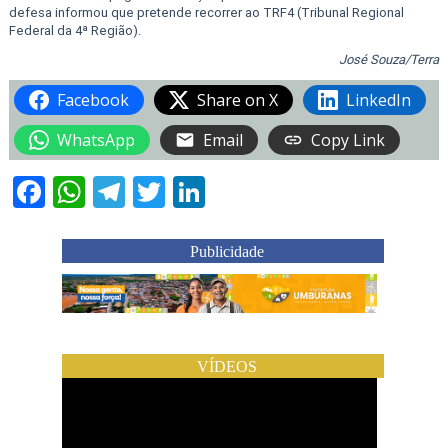
defesa informou que pretende recorrer ao TRF4 (Tribunal Regional
Federal da 4ª Região).
José Souza/Terra
Facebook
Share on X
LinkedIn
WhatsApp
Email
Copy Link
Facebook
WhatsApp
Telegram
Twitter
LinkedIn
Publicidade
VÍDEOS