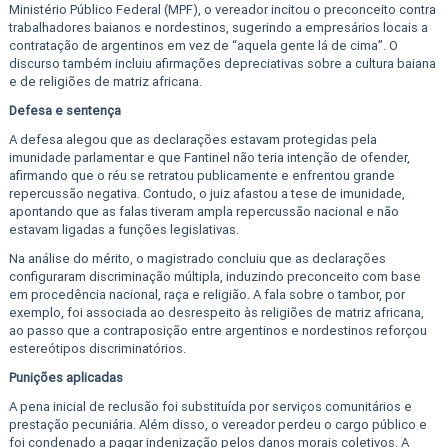
Ministério Público Federal (MPF), o vereador incitou o preconceito contra
trabalhadores baianos e nordestinos, sugerindo a empresários locais a
contratação de argentinos em vez de “aquela gente lá de cima”. O
discurso também incluiu afirmações depreciativas sobre a cultura baiana
e de religiões de matriz africana.
Defesa e sentença
A defesa alegou que as declarações estavam protegidas pela
imunidade parlamentar e que Fantinel não teria intenção de ofender,
afirmando que o réu se retratou publicamente e enfrentou grande
repercussão negativa. Contudo, o juiz afastou a tese de imunidade,
apontando que as falas tiveram ampla repercussão nacional e não
estavam ligadas a funções legislativas.
Na análise do mérito, o magistrado concluiu que as declarações
configuraram discriminação múltipla, induzindo preconceito com base
em procedência nacional, raça e religião. A fala sobre o tambor, por
exemplo, foi associada ao desrespeito às religiões de matriz africana,
ao passo que a contraposição entre argentinos e nordestinos reforçou
estereótipos discriminatórios.
Punições aplicadas
A pena inicial de reclusão foi substituída por serviços comunitários e
prestação pecuniária. Além disso, o vereador perdeu o cargo público e
foi condenado a pagar indenização pelos danos morais coletivos. A