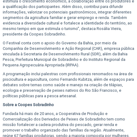
estimula o crescimento econômico, a colaboração entre os produtores e
a qualificação dos participantes. Além disso, contribui para difundir
informações, valorizar os potenciais gastronômicos, integrar diferentes
segmentos da agricultura familiar e gerar emprego e renda. Também
evidencia a diversidade cultural e fortalece a identidade do território, ao
mesmo tempo em que estimula o turismo”, destaca Rosália Vieira,
presidente da Coopes Sobradinho.
O Festival conta com o apoio do Governo da Bahia, por meio da
Companhia de Desenvolvimento e Ação Regional (CAR), empresa pública
vinculada à Secretaria de Desenvolvimento Rural (SDR), além da Bahia
Pesca, Prefeitura Municipal de Sobradinho e do Instituto Regional da
Pequena Agropecuária Apropriada (IRPAA).
A programação inclui palestras com profissionais renomados na área de
piscicultura e aquicultura, como Fernando Kubitza, além de espaços para
debates sobre temas como saúde e manejo na criação de tilápias,
ecologia e preservação de peixes nativos do Rio São Francisco, e
políticas públicas para a pesca artesanal.
Sobre a Coopes Sobradinho
Fundada há mais de 20 anos, a Cooperativa de Produção e
Comercialização dos Derivados de Peixes de Sobradinho tem como
missão fortalecer a cadeia produtiva do pescado, gerar renda e
promover o trabalho organizado das famílias da região. Atualmente,
reúne 67 famílias produtoras, sendo a maioria composta por mulheres.