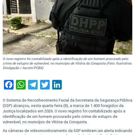
O novo registro foi contabilizado após a identificação de um homem procurado pelo
crime de estupro de vulnerável, no município de Vitória da Conquista (Foto: Ilustrativa:
Divulgação / Ascom-PCBA)
Facebook
WhatsApp
Telegram
Twitter
LinkedIn
O Sistema de Reconhecimento Facial da Secretaria da Segurança Pública
(SSP) alcançou, nesta quarta-feira (8), a marca de 1.400 foragidos da
Justiça localizados em 2026. O novo registro foi contabilizado após a
identificação de um homem procurado pelo crime de estupro de
vulnerável, no município de Vitória da Conquista.
As câmeras de videomonitoramento da SSP emitiram um alerta indicando