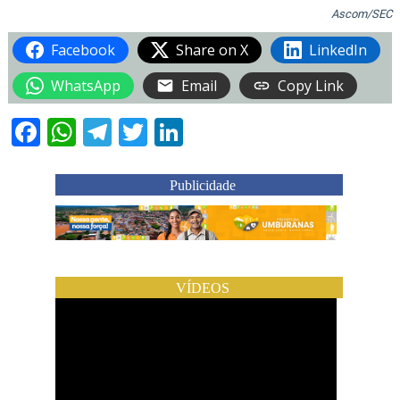
Ascom/SEC
Facebook
Share on X
LinkedIn
WhatsApp
Email
Copy Link
Facebook
WhatsApp
Telegram
Twitter
LinkedIn
Publicidade
VÍDEOS