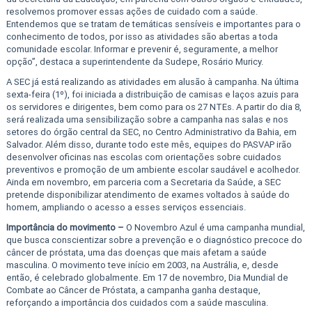
resolvemos promover essas ações de cuidado com a saúde.
Entendemos que se tratam de temáticas sensíveis e importantes para o
conhecimento de todos, por isso as atividades são abertas a toda
comunidade escolar. Informar e prevenir é, seguramente, a melhor
opção”, destaca a superintendente da Sudepe, Rosário Muricy.
A SEC já está realizando as atividades em alusão à campanha. Na última
sexta-feira (1º), foi iniciada a distribuição de camisas e laços azuis para
os servidores e dirigentes, bem como para os 27 NTEs. A partir do dia 8,
será realizada uma sensibilização sobre a campanha nas salas e nos
setores do órgão central da SEC, no Centro Administrativo da Bahia, em
Salvador. Além disso, durante todo este mês, equipes do PASVAP irão
desenvolver oficinas nas escolas com orientações sobre cuidados
preventivos e promoção de um ambiente escolar saudável e acolhedor.
Ainda em novembro, em parceria com a Secretaria da Saúde, a SEC
pretende disponibilizar atendimento de exames voltados à saúde do
homem, ampliando o acesso a esses serviços essenciais.
Importância do movimento –
O Novembro Azul é uma campanha mundial,
que busca conscientizar sobre a prevenção e o diagnóstico precoce do
câncer de próstata, uma das doenças que mais afetam a saúde
masculina. O movimento teve início em 2003, na Austrália, e, desde
então, é celebrado globalmente. Em 17 de novembro, Dia Mundial de
Combate ao Câncer de Próstata, a campanha ganha destaque,
reforçando a importância dos cuidados com a saúde masculina.