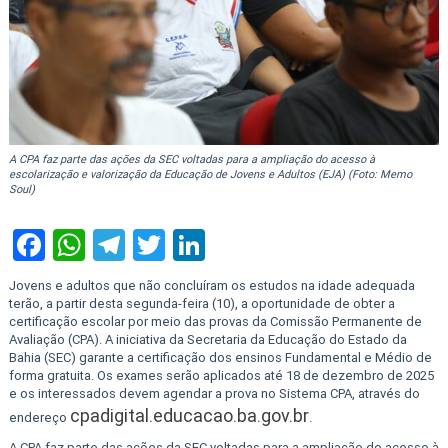
A CPA faz parte das ações da SEC voltadas para a ampliação do acesso à
escolarização e valorização da Educação de Jovens e Adultos (EJA) (Foto: Memo
Soul)
Facebook
WhatsApp
Telegram
Twitter
LinkedIn
Jovens e adultos que não concluíram os estudos na idade adequada
terão, a partir desta segunda-feira (10), a oportunidade de obter a
certificação escolar por meio das provas da Comissão Permanente de
Avaliação (CPA). A iniciativa da Secretaria da Educação do Estado da
Bahia (SEC) garante a certificação dos ensinos Fundamental e Médio de
forma gratuita. Os exames serão aplicados até 18 de dezembro de 2025
e os interessados devem agendar a prova no Sistema CPA, através do
cpadigital.educacao.ba.gov.br
endereço
.
A CPA faz parte das ações da SEC voltadas para a ampliação do acesso à