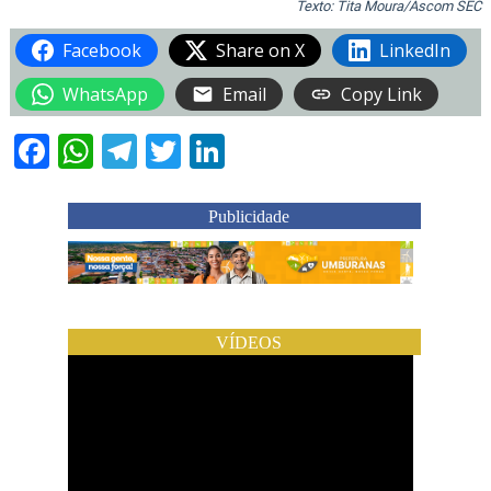
Texto: Tita Moura/Ascom SEC
Facebook
Share on X
LinkedIn
WhatsApp
Email
Copy Link
Facebook
WhatsApp
Telegram
Twitter
LinkedIn
Publicidade
VÍDEOS