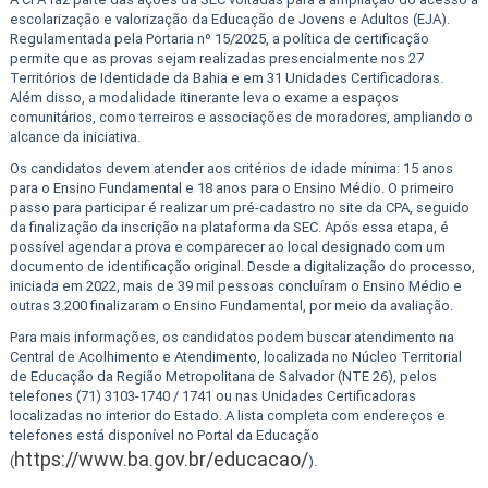
escolarização e valorização da Educação de Jovens e Adultos (EJA).
Regulamentada pela Portaria nº 15/2025, a política de certificação
permite que as provas sejam realizadas presencialmente nos 27
Territórios de Identidade da Bahia e em 31 Unidades Certificadoras.
Além disso, a modalidade itinerante leva o exame a espaços
comunitários, como terreiros e associações de moradores, ampliando o
alcance da iniciativa.
Os candidatos devem atender aos critérios de idade mínima: 15 anos
para o Ensino Fundamental e 18 anos para o Ensino Médio. O primeiro
passo para participar é realizar um pré-cadastro no site da CPA, seguido
da finalização da inscrição na plataforma da SEC. Após essa etapa, é
possível agendar a prova e comparecer ao local designado com um
documento de identificação original. Desde a digitalização do processo,
iniciada em 2022, mais de 39 mil pessoas concluíram o Ensino Médio e
outras 3.200 finalizaram o Ensino Fundamental, por meio da avaliação.
Para mais informações, os candidatos podem buscar atendimento na
Central de Acolhimento e Atendimento, localizada no Núcleo Territorial
de Educação da Região Metropolitana de Salvador (NTE 26), pelos
telefones (71) 3103-1740 / 1741 ou nas Unidades Certificadoras
localizadas no interior do Estado. A lista completa com endereços e
telefones está disponível no Portal da Educação
https://www.ba.gov.br/educacao/
(
).