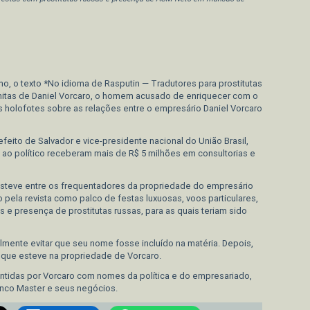
edIn
nho, o texto *No idioma de Rasputin — Tradutores para prostitutas
finitas de Daniel Vorcaro, o homem acusado de enriquecer com o
s holofotes sobre as relações entre o empresário Daniel Vorcaro
eito de Salvador e vice-presidente nacional do União Brasil,
ao político receberam mais de R$ 5 milhões em consultorias e
teve entre os frequentadores da propriedade do empresário
o pela revista como palco de festas luxuosas, voos particulares,
e presença de prostitutas russas, para as quais teriam sido
lmente evitar que seu nome fosse incluído na matéria. Depois,
 que esteve na propriedade de Vorcaro.
ntidas por Vorcaro com nomes da política e do empresariado,
nco Master e seus negócios.