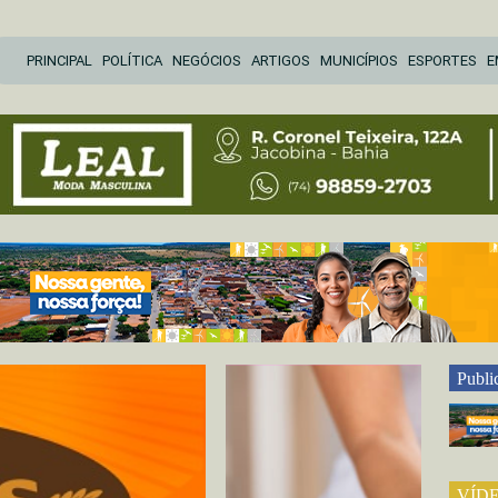
Pular
PRINCIPAL
POLÍTICA
NEGÓCIOS
ARTIGOS
MUNICÍPIOS
ESPORTES
E
para
o
conteúdo
Publi
VÍD