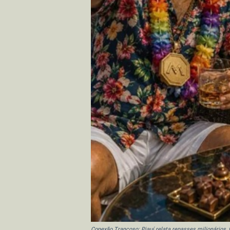
Conexão Trancoso: Piauí relata repasses milionários