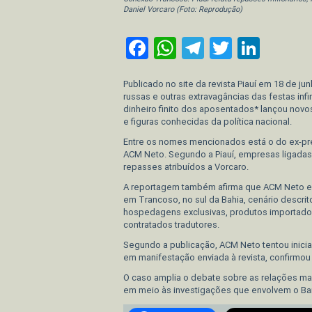
Daniel Vorcaro (Foto: Reprodução)
Facebook
WhatsApp
Telegram
Twitter
Link
Publicado no site da revista Piauí em 18 de ju
russas e outras extravagâncias das festas in
dinheiro finito dos aposentados* lançou novo
e figuras conhecidas da política nacional.
Entre os nomes mencionados está o do ex-pref
ACM Neto. Segundo a Piauí, empresas ligadas 
repasses atribuídos a Vorcaro.
A reportagem também afirma que ACM Neto es
em Trancoso, no sul da Bahia, cenário descrit
hospedagens exclusivas, produtos importados 
contratados tradutores.
Segundo a publicação, ACM Neto tentou inicia
em manifestação enviada à revista, confirmou
O caso amplia o debate sobre as relações ma
em meio às investigações que envolvem o Ba