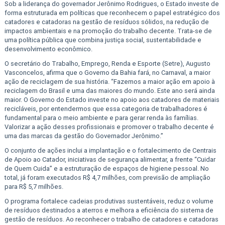
Sob a liderança do governador Jerônimo Rodrigues, o Estado investe de
forma estruturada em políticas que reconhecem o papel estratégico dos
catadores e catadoras na gestão de resíduos sólidos, na redução de
impactos ambientais e na promoção do trabalho decente. Trata-se de
uma política pública que combina justiça social, sustentabilidade e
desenvolvimento econômico.
O secretário do Trabalho, Emprego, Renda e Esporte (Setre), Augusto
Vasconcelos, afirma que o Governo da Bahia fará, no Carnaval, a maior
ação de reciclagem de sua história. “Fazemos a maior ação em apoio à
reciclagem do Brasil e uma das maiores do mundo. Este ano será ainda
maior. O Governo do Estado investe no apoio aos catadores de materiais
recicláveis, por entendermos que essa categoria de trabalhadores é
fundamental para o meio ambiente e para gerar renda às famílias.
Valorizar a ação desses profissionais e promover o trabalho decente é
uma das marcas da gestão do Governador Jerônimo.”
O conjunto de ações inclui a implantação e o fortalecimento de Centrais
de Apoio ao Catador, iniciativas de segurança alimentar, a frente “Cuidar
de Quem Cuida” e a estruturação de espaços de higiene pessoal. No
total, já foram executados R$ 4,7 milhões, com previsão de ampliação
para R$ 5,7 milhões.
O programa fortalece cadeias produtivas sustentáveis, reduz o volume
de resíduos destinados a aterros e melhora a eficiência do sistema de
gestão de resíduos. Ao reconhecer o trabalho de catadores e catadoras