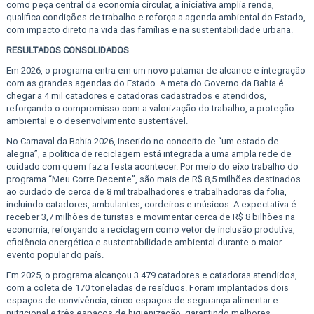
como peça central da economia circular, a iniciativa amplia renda,
qualifica condições de trabalho e reforça a agenda ambiental do Estado,
com impacto direto na vida das famílias e na sustentabilidade urbana.
RESULTADOS CONSOLIDADOS
Em 2026, o programa entra em um novo patamar de alcance e integração
com as grandes agendas do Estado. A meta do Governo da Bahia é
chegar a 4 mil catadores e catadoras cadastrados e atendidos,
reforçando o compromisso com a valorização do trabalho, a proteção
ambiental e o desenvolvimento sustentável.
No Carnaval da Bahia 2026, inserido no conceito de “um estado de
alegria”, a política de reciclagem está integrada a uma ampla rede de
cuidado com quem faz a festa acontecer. Por meio do eixo trabalho do
programa “Meu Corre Decente”, são mais de R$ 8,5 milhões destinados
ao cuidado de cerca de 8 mil trabalhadores e trabalhadoras da folia,
incluindo catadores, ambulantes, cordeiros e músicos. A expectativa é
receber 3,7 milhões de turistas e movimentar cerca de R$ 8 bilhões na
economia, reforçando a reciclagem como vetor de inclusão produtiva,
eficiência energética e sustentabilidade ambiental durante o maior
evento popular do país.
Em 2025, o programa alcançou 3.479 catadores e catadoras atendidos,
com a coleta de 170 toneladas de resíduos. Foram implantados dois
espaços de convivência, cinco espaços de segurança alimentar e
nutricional e três espaços de higienização, garantindo melhores