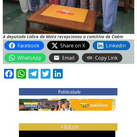
A deputada Lídice da Mata recepcionou a comitiva de Caém
Facebook
Share on X
LinkedIn
WhatsApp
Email
Copy Link
Facebook
WhatsApp
Telegram
Twitter
LinkedIn
Publicidade
VÍDEOS