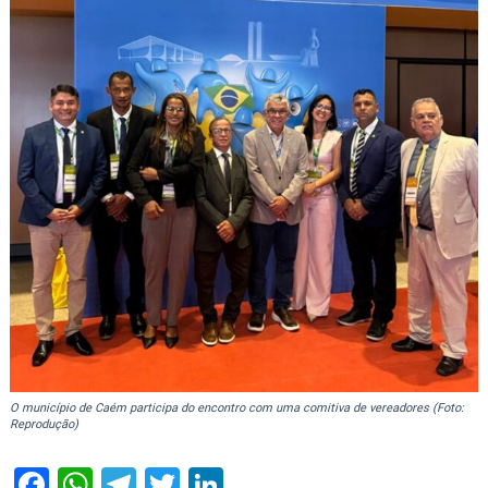
O município de Caém participa do encontro com uma comitiva de vereadores (Foto:
Reprodução)
Facebook
WhatsApp
Telegram
Twitter
LinkedIn