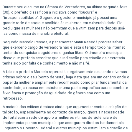
Durante seu discurso na Câmara de Vereadores, na última segunda-feira
(30), o prefeito classificou a iniciativa como “loucura” e
“irresponsabilidade”. Segundo o gestor o município já possui uma
grande rede de apoio e acolhida às mulheres em vulnerabilidade. Ele
pediu que as mulheres não permitam que a vitimizem para depois usá-
las como massa de manobra eleitoral.
Segundo Marcelo Pessoa, a parlamentar Manu Resedá precisa saber
que exercer o cargo de vereadora não é está o tempo todo na internet
tentando conquistar seguidores e ganhar likes. O timoneiro municipal
disse que preferia acreditar que a indicação para criação da secretaria
tenha sido por falta de conhecimento e não má fé.
A fala do prefeito Marcelo repercutiu negativamente causando diversas
críticas sobre o seu ‘ponto de vista’, haja vista que em um cenário onde o
papel da mulher é amplamente reconhecido como pilar fundamental da
sociedade, a recusa em estruturar uma pasta específica para o combate
à violência e promoção da igualdade de gênero soa como um
retrocesso.
A maioria das críticas destaca ainda que argumentar contra a criação de
tal órgão, especialmente no contexto de março, ignora a necessidade
de fortalecer a rede de apoio a mulheres vítimas de violência e de
implementar planos municipais que assegurem direitos fundamentais.
Enquanto o Governo Federal e outros municípios estimulam a criação de