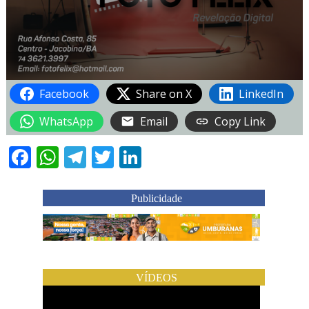
Facebook
Share on X
LinkedIn
WhatsApp
Email
Copy Link
Facebook
WhatsApp
Telegram
Twitter
LinkedIn
Publicidade
VÍDEOS