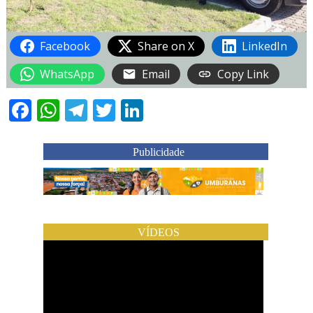
Facebook
Share on X
LinkedIn
WhatsApp
Email
Copy Link
Facebook
WhatsApp
Telegram
Twitter
LinkedIn
Publicidade
VÍDEOS