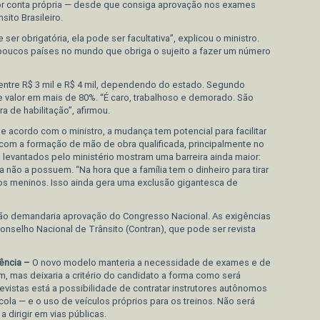
por conta própria — desde que consiga aprovação nos exames
sito Brasileiro.
er obrigatória, ela pode ser facultativa”, explicou o ministro.
 poucos países no mundo que obriga o sujeito a fazer um número
 entre R$ 3 mil e R$ 4 mil, dependendo do estado. Segundo
 valor em mais de 80%. “É caro, trabalhoso e demorado. São
 de habilitação”, afirmou.
e acordo com o ministro, a mudança tem potencial para facilitar
 com a formação de mão de obra qualificada, principalmente no
 levantados pelo ministério mostram uma barreira ainda maior:
a não a possuem. “Na hora que a família tem o dinheiro para tirar
dos meninos. Isso ainda gera uma exclusão gigantesca de
não demandaria aprovação do Congresso Nacional. As exigências
onselho Nacional de Trânsito (Contran), que pode ser revista
iência –
O novo modelo manteria a necessidade de exames e de
mas deixaria a critério do candidato a forma como será
evistas está a possibilidade de contratar instrutores autônomos
a — e o uso de veículos próprios para os treinos. Não será
 dirigir em vias públicas.