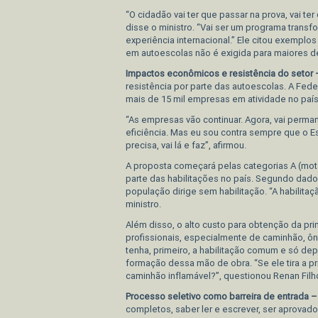
“O cidadão vai ter que passar na prova, vai t
disse o ministro. “Vai ser um programa tran
experiência internacional.” Ele citou exemplo
em autoescolas não é exigida para maiores d
Impactos econômicos e resistência do setor
resistência por parte das autoescolas. A Fed
mais de 15 mil empresas em atividade no país
“As empresas vão continuar. Agora, vai perma
eficiência. Mas eu sou contra sempre que o E
precisa, vai lá e faz”, afirmou.
A proposta começará pelas categorias A (moto
parte das habilitações no país. Segundo dado
população dirige sem habilitação. “A habilit
ministro.
Além disso, o alto custo para obtenção da pri
profissionais, especialmente de caminhão, ôn
tenha, primeiro, a habilitação comum e só de
formação dessa mão de obra. “Se ele tira a pri
caminhão inflamável?”, questionou Renan Filh
Processo seletivo como barreira de entrada 
completos, saber ler e escrever, ser aprovad