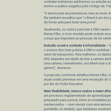
contratar instrutores autônomos ou estudar 
teórico e prático exigidos pelo Código de Trân
“A autoescola vai permanecer, mas ao invés de s
Ele também ressaltou que “o Brasil é um dos
de horas-aula para fazer uma prova”.
Atualmente, os custos para tirar a CNH variam
Renan Filho, o novo modelo pode reduzir esse
coisas que impedem as pessoas de ter carteira
Inclusão social e combate à informalidade –
D
o acesso dos mais pobres à CNH e contribuir
setor de transportes. Para mulheres, os dados
60% daquelas em idade de tirar a carteira aind
uma carteira, normalmente, escolhem tirar a 
gênero”, destacou.
A proposta, conforme detalhou Renan Filho, 
atuais estão previstas em uma resolução do C
por ato do Poder Executivo.
Mais flexibilidade, menos custos e maior efic
um processo regulamentado de aprendizagem, 
preparado para a prova. Entre as novidades pr
credenciados — sem vínculo com uma autoescol
permitido, no entanto, que familiares ensinem a