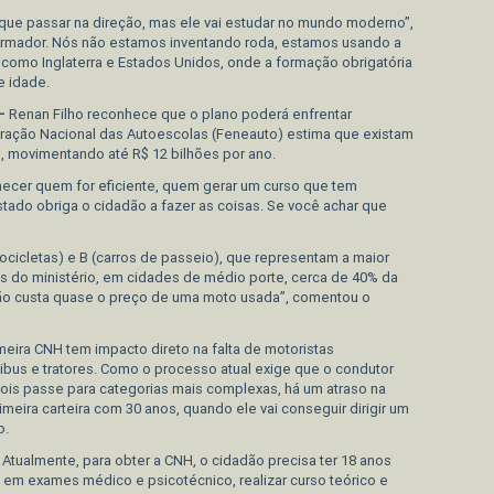
er que passar na direção, mas ele vai estudar no mundo moderno”,
sformador. Nós não estamos inventando roda, estamos usando a
s como Inglaterra e Estados Unidos, onde a formação obrigatória
e idade.
 –
Renan Filho reconhece que o plano poderá enfrentar
eração Nacional das Autoescolas (Feneauto) estima que existam
, movimentando até R$ 12 bilhões por ano.
necer quem for eficiente, quem gerar um curso que tem
stado obriga o cidadão a fazer as coisas. Se você achar que
cicletas) e B (carros de passeio), que representam a maior
s do ministério, em cidades de médio porte, cerca de 40% da
ação custa quase o preço de uma moto usada”, comentou o
meira CNH tem impacto direto na falta de motoristas
ibus e tratores. Como o processo atual exige que o condutor
pois passe para categorias mais complexas, há um atraso na
meira carteira com 30 anos, quando ele vai conseguir dirigir um
o.
–
Atualmente, para obter a CNH, o cidadão precisa ter 18 anos
o em exames médico e psicotécnico, realizar curso teórico e