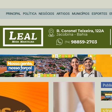
Pular
PRINCIPAL
POLÍTICA
NEGÓCIOS
ARTIGOS
MUNICÍPIOS
ESPORTES
E
para
o
conteúdo
Publi
VÍD