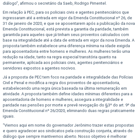
diálogo”, afirmou o secretário da Saeb, Rodrigo Pimentel.
Em relação à PEC, para os policiais civis e agentes penitenciários que
ingressaram até a entrada em vigor da Emenda Constitucional nº 26, de
31 de janeiro de 2020, e que se aposentarem após a publicação da nova
Emenda Constitucional, está prevista a garantia da paridade, também
garantida para aqueles que já tinham seus proventos calculados com
base na integralidade até a data de entrada em vigor da nova Emenda. A
proposta também estabelece uma diferença mínima na idade exigida
para aposentadoria entre homens e mulheres. As mulheres terão uma
redução na idade, tanto na regra especial transitória quanto na
permanente, aplicada aos policiais civis, agentes penitenciários e
servidores expostos a agentes nocivos.
Já a proposta de PEC tem foco na paridade e integralidade das Polícias
Civil e Penal e modifica a regra dos proventos de aposentadoria,
estabelecendo uma regra única baseada na última remuneração em
atividade. A proposta também define idades mínimas diferentes para a
aposentadoria de homens e mulheres, assegura a integralidade e
paridade nas pensões por morte e prevê revogação do §3º do art. 9º da
Emenda Constitucional nº 26/2020, eliminando duas regras praticamente
iguais.
“Viemos aqui em nome do governador Jerônimo trazer estas propostas
e quero agradecer aos sindicatos pela construção conjunta, através do
diálogo que sempre mantivemos aberto. Nosso objetivo é melhorar