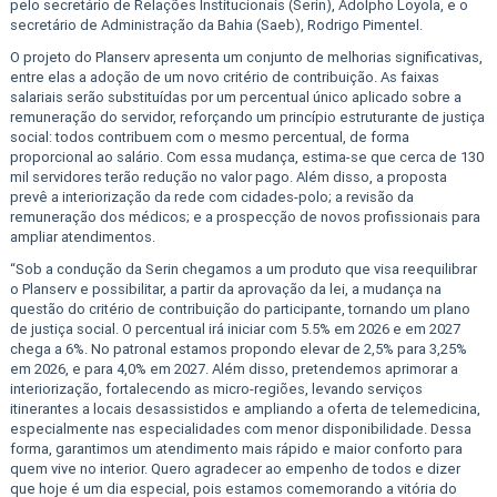
pelo secretário de Relações Institucionais (Serin), Adolpho Loyola, e o
secretário de Administração da Bahia (Saeb), Rodrigo Pimentel.
O projeto do Planserv apresenta um conjunto de melhorias significativas,
entre elas a adoção de um novo critério de contribuição. As faixas
salariais serão substituídas por um percentual único aplicado sobre a
remuneração do servidor, reforçando um princípio estruturante de justiça
social: todos contribuem com o mesmo percentual, de forma
proporcional ao salário. Com essa mudança, estima-se que cerca de 130
mil servidores terão redução no valor pago. Além disso, a proposta
prevê a interiorização da rede com cidades-polo; a revisão da
remuneração dos médicos; e a prospecção de novos profissionais para
ampliar atendimentos.
“Sob a condução da Serin chegamos a um produto que visa reequilibrar
o Planserv e possibilitar, a partir da aprovação da lei, a mudança na
questão do critério de contribuição do participante, tornando um plano
de justiça social. O percentual irá iniciar com 5.5% em 2026 e em 2027
chega a 6%. No patronal estamos propondo elevar de 2,5% para 3,25%
em 2026, e para 4,0% em 2027. Além disso, pretendemos aprimorar a
interiorização, fortalecendo as micro-regiões, levando serviços
itinerantes a locais desassistidos e ampliando a oferta de telemedicina,
especialmente nas especialidades com menor disponibilidade. Dessa
forma, garantimos um atendimento mais rápido e maior conforto para
quem vive no interior. Quero agradecer ao empenho de todos e dizer
que hoje é um dia especial, pois estamos comemorando a vitória do