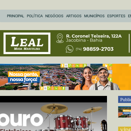
Pular
PRINCIPAL
POLÍTICA
NEGÓCIOS
ARTIGOS
MUNICÍPIOS
ESPORTES
E
para
o
conteúdo
Publi
VÍD