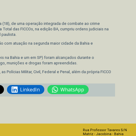
edIn
ira (18), de uma operação integrada de combate ao crime
Total das FICCOs, na edição BA, cumpriu ordens judiciais na
 paulista.
ão com atuação na segunda maior cidade da Bahia e
eis na Bahia e um em SP) foram alcançados durante o
ogo, munições e drogas foram apreendidas.
s Polícias Militar, Civil, Federal e Penal, além da própria FICCO
LinkedIn
WhatsApp
edIn
Rua Professor Tavares S/N
Matriz - Jacobina - Bahia