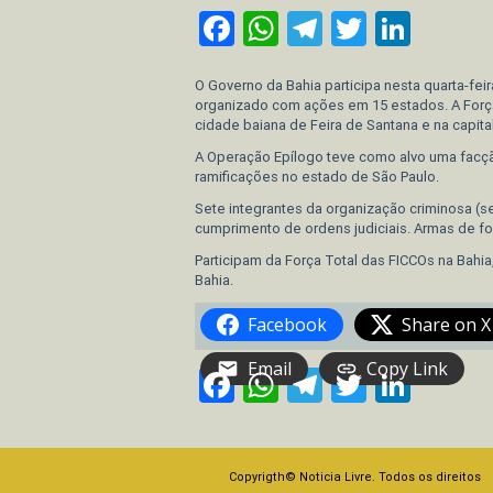
Facebook
WhatsApp
Telegram
Twitter
Link
O Governo da Bahia participa nesta quarta-fe
organizado com ações em 15 estados. A Força 
cidade baiana de Feira de Santana e na capital
A Operação Epílogo teve como alvo uma facç
ramificações no estado de São Paulo.
Sete integrantes da organização criminosa (s
cumprimento de ordens judiciais. Armas de f
Participam da Força Total das FICCOs na Bahia, a
Bahia.
Facebook
Share on X
Email
Copy Link
Facebook
WhatsApp
Telegram
Twitter
Link
Copyrigth© Noticia Livre. Todos os direitos