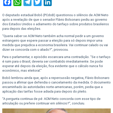
Facebook
WhatsApp
Telegram
Twitter
LinkedIn
O deputado estadual Bobô (PCdoB) questionou o silêncio de ACM Neto
após a revelação de que o senador Flávio Bolsonaro pediu ao governo
dos Estados Unidos o adiamento do tarifaço sobre produtos brasileiros
para depois das eleições.
“Queria saber se ACM Neto também acha normal pedir a um governo
estrangeiro que espere passar a eleição para só depois impor uma
medida que prejudica a economia brasileira. Vai continuar calado ou vai
dizer se concorda com o aliado?”, provocou.
Para o parlamentar, o episódio escancara uma contradição. “Se o tarifaço
é ruim para o Brasil, deveria ser combatido imediatamente. Se pode
esperar até depois da eleição, fica evidente que o cálculo nunca foi
econômico, mas eleitoral.”
Bobô lembrou ainda que, após a repercussão negativa, Flávio Bolsonaro
passou a afirmar que defendia o cancelamento da medida. O documento
encaminhado às autoridades norte-americanas, porém, pedia que a
aplicação das tarifas fosse adiada para depois do pleito.
“A pergunta continua de pé: ACM Neto concorda com esse tipo de
articulação ou prefere continuar em silêncio?”, concluiu.