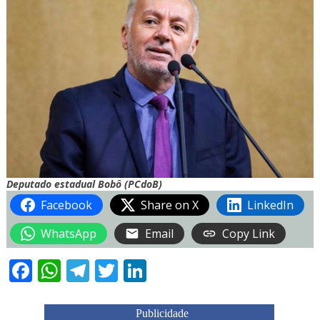
Deputado estadual Bobô (PCdoB)
Facebook
Share on X
LinkedIn
WhatsApp
Email
Copy Link
Facebook
WhatsApp
Telegram
Twitter
LinkedIn
Publicidade