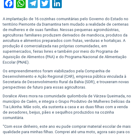
Facebook
WhatsApp
Telegram
Twitter
LinkedIn
A implantação de 16 cozinhas comunitárias pelo Governo do Estado no
território Piemonte da Diamantina tem mudado a realidade de centenas
de mulheres e de suas famílias. Nessas pequenas agroindústrias,
agricultoras familiares produzem derivados de mandioca, produtos da
avicultura e alimentos preparados com frutas, verduras e hortaliças. A
produção é comercializada nas próprias comunidades, em
supermercados, feiras livres e também por meio do Programa de
Aquisição de Alimentos (PAA) e do Programa Nacional de Alimentação
Escolar (PNAE).
Os empreendimentos foram viabilizados pela Companhia de
Desenvolvimento e Ação Regional (CAR), empresa pública vinculada à
Secretaria de Desenvolvimento Rural da Bahia (SDR), e trouxeram novas
perspectivas de futuro para essas agricultoras.
Doralice Alves mora na comunidade quilombola de Várzea Queimada, no
município de Caém, e integra o Grupo Produtivo de Mulheres Delícias da
Tia Likinha. Mãe solo, ela sustenta a casa e as duas filhas com a venda
de avoadores, beijus, pães e sequilhos produzidos na cozinha
comunitária.
“Com esse dinheiro, este ano eu pude comprar material escolar de mais
qualidade para minhas filhas. Comprei até uma moto, agora saio para os