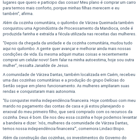
lugares que quero e participo das coisas! Meu plano é comprar um carro
para termos mais conforto, porque minhas filhas merecem e eu
também”, afirma.
Além da cozinha comunitária, o quilombo de Várzea Queimada também
conquistou uma Agroindústria de Processamento da Mandioca, onde é
produzida farinha e extraída a fécula utilizada nas receitas das mulheres.
“Depois da chegada da unidade e da cozinha comunitária, mudou tudo
aqui no quilombo. A gente quer avançar e melhorar ainda mais nossas
condições de vida. Eu mesma adquiri muitas coisas e recentemente
comprei um celular novo! Sem falar na minha autoestima, hoje sou outra
mulher”, ressalta Janailde de Jesus.
A comunidade de Várzea Dantas, também localizada em Caém, recebeu
uma das cozinhas comunitárias e a produção do grupo Delícias do
Sertão segue em pleno funcionamento. As mulheres ampliaram suas
rendas e conquistaram mais autonomia.
“Eu conquistei minha independência financeira. Hoje contribuo com meu
marido no pagamento das contas de casa e já estou planejando o
enxoval do meu primeiro filho, que será comprado com os recursos da
cozinha. Deus é bom. Ele nos deu essa cozinha e hoje podemos levantar
a bandeira e dizer: ‘nós, mulheres da comunidade de Várzea Dantas,
temos nossa independência financeira’”, comemora Lindaci Bispo.
Além da construção das cozinhas, os investimentos do Governo do