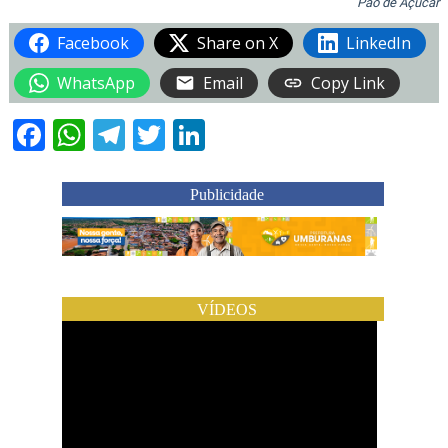
Pão de Açucar
Facebook
Share on X
LinkedIn
WhatsApp
Email
Copy Link
Facebook
WhatsApp
Telegram
Twitter
LinkedIn
Publicidade
VÍDEOS