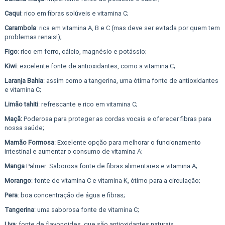
Caqui
: rico em fibras solúveis e vitamina C;
Carambola
: rica em vitamina A, B e C (mas deve ser evitada por quem tem
problemas renais!);
Figo
: rico em ferro, cálcio, magnésio e potássio;
Kiwi
: excelente fonte de antioxidantes, como a vitamina C;
Laranja Bahia
: assim como a tangerina, uma ótima fonte de antioxidantes
e vitamina C;
Limão tahiti
: refrescante e rico em vitamina C;
Maçã:
Poderosa para proteger as cordas vocais e oferecer fibras para
nossa saúde;
Mamão Formosa
: Excelente opção para melhorar o funcionamento
intestinal e aumentar o consumo de vitamina A;
Manga
Palmer: Saborosa fonte de fibras alimentares e vitamina A;
Morango
: fonte de vitamina C e vitamina K, ótimo para a circulação;
Pera
: boa concentração de água e fibras;
Tangerina
: uma saborosa fonte de vitamina C;
Uva
: fonte de flavonoides, que são antioxidantes naturais.