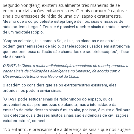
Segundo Yongfeng, existem atualmente três maneiras de se
encontrar civilizações extraterrestres. O mais comum é capturar
sinais ou emissões de rádio de uma civilização extraterrestre.
Mesmo que o corpo celeste esteja longe de nós, suas emissões de
rádio podem chegar à Terra, e é possível receber sinais de rádio através
de um radiotelescópio.
“Corpos celestes, tais como o Sol, a Lua, os planetas e as estrelas,
podem gerar emissões de rádio. Os telescópios usados em astronomia
que recebem essa radiação são chamados de radiotelescópios”, disse
ele à Sputnik.
​O FAST da China, o maior radiotelescópio monodisco do mundo, começa a
caçar sinais de civilizações alienígenas no Universo, de acordo com o
Observatório Astronômico Nacional da China.
O acadêmico considera que se os extraterrestres existirem, eles
próprios nos podem enviar sinais.
“O FAST pode estudar sinais de rádio vindos do espaço, ou os
provenientes das profundezas do planeta, mas a intensidade da
emissão de rádio desses sinais é muito alta, por isso, é muito difícil para
nós detectar quais desses muitos sinais são evidências de civilizações
extraterrestres”, comenta.
“No entanto, é precisamente a diferença de sinais que nos sugere