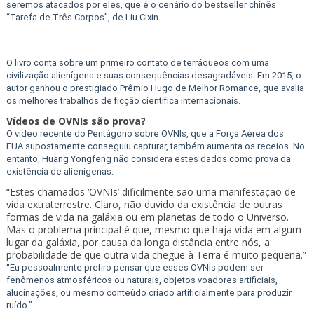
seremos atacados por eles, que é o cenário do bestseller chinês
“Tarefa de Três Corpos”, de Liu Cixin.
O livro conta sobre um primeiro contato de terráqueos com uma
civilização alienígena e suas consequências desagradáveis. Em 2015, o
autor ganhou o prestigiado Prêmio Hugo de Melhor Romance, que avalia
os melhores trabalhos de ficção científica internacionais.
Vídeos de OVNIs são prova?
O vídeo recente do Pentágono sobre OVNIs, que a Força Aérea dos
EUA supostamente conseguiu capturar, também aumenta os receios. No
entanto, Huang Yongfeng não considera estes dados como prova da
existência de alienígenas:
“Estes chamados ‘OVNIs’ dificilmente são uma manifestação de
vida extraterrestre. Claro, não duvido da existência de outras
formas de vida na galáxia ou em planetas de todo o Universo.
Mas o problema principal é que, mesmo que haja vida em algum
lugar da galáxia, por causa da longa distância entre nós, a
probabilidade de que outra vida chegue à Terra é muito pequena.”
“Eu pessoalmente prefiro pensar que esses OVNIs podem ser
fenômenos atmosféricos ou naturais, objetos voadores artificiais,
alucinações, ou mesmo conteúdo criado artificialmente para produzir
ruído.”