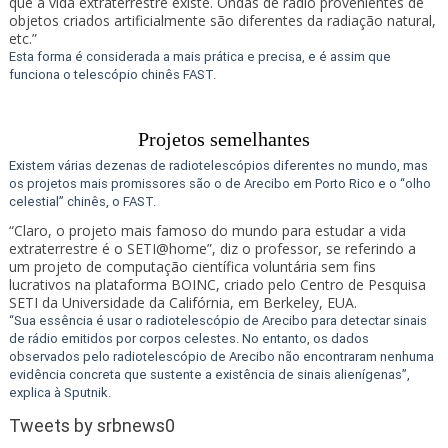
que a vida extraterrestre existe. Ondas de rádio provenientes de
objetos criados artificialmente são diferentes da radiação natural,
etc.”
Esta forma é considerada a mais prática e precisa, e é assim que
funciona o telescópio chinês FAST.
Projetos semelhantes
Existem várias dezenas de radiotelescópios diferentes no mundo, mas
os projetos mais promissores são o de Arecibo em Porto Rico e o “olho
celestial” chinês, o FAST.
“Claro, o projeto mais famoso do mundo para estudar a vida
extraterrestre é o SETI@home”, diz o professor, se referindo a
um projeto de computação científica voluntária sem fins
lucrativos na plataforma BOINC, criado pelo Centro de Pesquisa
SETI da Universidade da Califórnia, em Berkeley, EUA.
“Sua essência é usar o radiotelescópio de Arecibo para detectar sinais
de rádio emitidos por corpos celestes. No entanto, os dados
observados pelo radiotelescópio de Arecibo não encontraram nenhuma
evidência concreta que sustente a existência de sinais alienígenas”,
explica à Sputnik.
Tweets by srbnews0