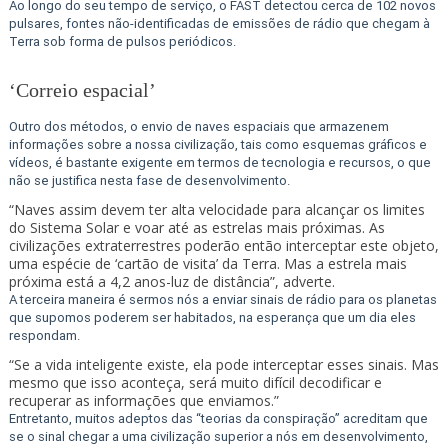
Ao longo do seu tempo de serviço, o FAST detectou cerca de 102 novos
pulsares, fontes não-identificadas de emissões de rádio que chegam à
Terra sob forma de pulsos periódicos.
‘Correio espacial’
Outro dos métodos, o envio de naves espaciais que armazenem
informações sobre a nossa civilização, tais como esquemas gráficos e
vídeos, é bastante exigente em termos de tecnologia e recursos, o que
não se justifica nesta fase de desenvolvimento.
“Naves assim devem ter alta velocidade para alcançar os limites
do Sistema Solar e voar até as estrelas mais próximas. As
civilizações extraterrestres poderão então interceptar este objeto,
uma espécie de ‘cartão de visita’ da Terra. Mas a estrela mais
próxima está a 4,2 anos-luz de distância”, adverte.
A terceira maneira é sermos nós a enviar sinais de rádio para os planetas
que supomos poderem ser habitados, na esperança que um dia eles
respondam.
“Se a vida inteligente existe, ela pode interceptar esses sinais. Mas
mesmo que isso aconteça, será muito difícil decodificar e
recuperar as informações que enviamos.”
Entretanto, muitos adeptos das “teorias da conspiração” acreditam que
se o sinal chegar a uma civilização superior a nós em desenvolvimento,