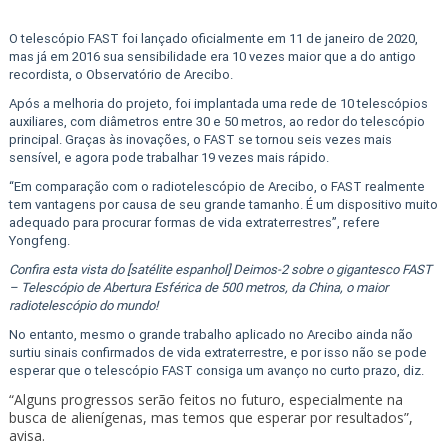
O telescópio FAST foi lançado oficialmente em 11 de janeiro de 2020,
mas já em 2016 sua sensibilidade era 10 vezes maior que a do antigo
recordista, o Observatório de Arecibo.
Após a melhoria do projeto, foi implantada uma rede de 10 telescópios
auxiliares, com diâmetros entre 30 e 50 metros, ao redor do telescópio
principal. Graças às inovações, o FAST se tornou seis vezes mais
sensível, e agora pode trabalhar 19 vezes mais rápido.
“Em comparação com o radiotelescópio de Arecibo, o FAST realmente
tem vantagens por causa de seu grande tamanho. É um dispositivo muito
adequado para procurar formas de vida extraterrestres”, refere
Yongfeng.
Confira esta vista do [satélite espanhol] Deimos-2 sobre o gigantesco FAST
– Telescópio de Abertura Esférica de 500 metros, da China, o maior
radiotelescópio do mundo!
No entanto, mesmo o grande trabalho aplicado no Arecibo ainda não
surtiu sinais confirmados de vida extraterrestre, e por isso não se pode
esperar que o telescópio FAST consiga um avanço no curto prazo, diz.
“Alguns progressos serão feitos no futuro, especialmente na
busca de alienígenas, mas temos que esperar por resultados”,
avisa.