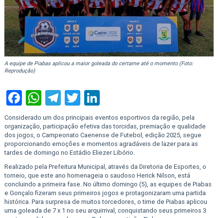
A equipe de Piabas aplicou a maior goleada do certame até o momento (Foto:
Reprodução)
Facebook
WhatsApp
Telegram
Twitter
LinkedIn
Considerado um dos principais eventos esportivos da região, pela
organização, participação efetiva das torcidas, premiação e qualidade
dos jogos, o Campeonato Caenense de Futebol, edição 2025, segue
proporcionando emoções e momentos agradáveis de lazer para as
tardes de domingo no Estádio Eliezer Libório.
Realizado pela Prefeitura Municipal, através da Diretoria de Esportes, o
torneio, que este ano homenageia o saudoso Herick Nilson, está
concluindo a primeira fase. No último domingo (5), as equipes de Piabas
e Gonçalo fizeram seus primeiros jogos e protagonizaram uma partida
histórica. Para surpresa de muitos torcedores, o time de Piabas aplicou
uma goleada de 7 x 1 no seu arquirrival, conquistando seus primeiros 3