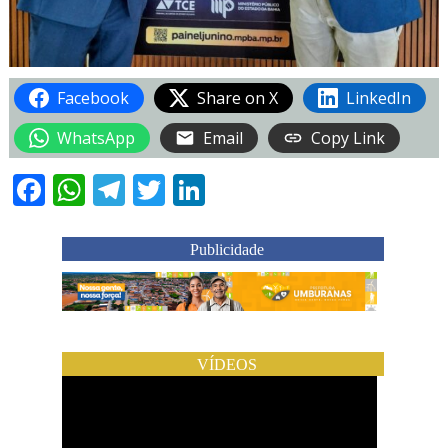
Facebook
Share on X
LinkedIn
WhatsApp
Email
Copy Link
Facebook
WhatsApp
Telegram
Twitter
LinkedIn
Publicidade
VÍDEOS