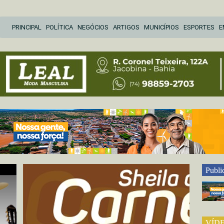
Pular
PRINCIPAL
POLÍTICA
NEGÓCIOS
ARTIGOS
MUNICÍPIOS
ESPORTES
E
para
o
conteúdo
Publi
VÍD