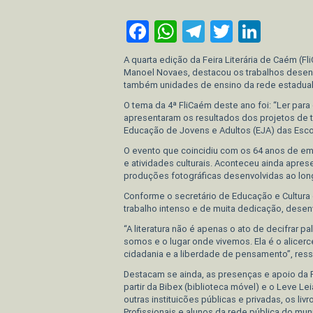
Facebook
WhatsApp
Telegram
Twitter
Link
A quarta edição da Feira Literária de Caém (Fl
Manoel Novaes, destacou os trabalhos desen
também unidades de ensino da rede estadual 
O tema da 4ª FliCaém deste ano foi: “Ler pa
apresentaram os resultados dos projetos de t
Educação de Jovens e Adultos (EJA) das Esco
O evento que coincidiu com os 64 anos de em
e atividades culturais. Aconteceu ainda apres
produções fotográficas desenvolvidas ao long
Conforme o secretário de Educação e Cultura 
trabalho intenso e de muita dedicação, desenv
“A literatura não é apenas o ato de decifrar 
somos e o lugar onde vivemos. Ela é o alicerc
cidadania e a liberdade de pensamento”, ress
Destacam se ainda, as presenças e apoio da 
partir da Bibex (biblioteca móvel) e o Leve L
outras instituicões públicas e privadas, os livr
Profissionais e alunos da rede pública do mun