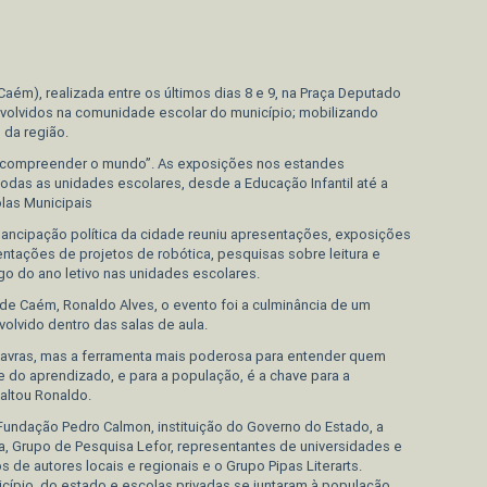
edIn
iCaém), realizada entre os últimos dias 8 e 9, na Praça Deputado
volvidos na comunidade escolar do município; mobilizando
da região.
ra compreender o mundo”. As exposições nos estandes
odas as unidades escolares, desde a Educação Infantil até a
las Municipais
ancipação política da cidade reuniu apresentações, exposições
entações de projetos de robótica, pesquisas sobre leitura e
o do ano letivo nas unidades escolares.
de Caém, Ronaldo Alves, o evento foi a culminância de um
olvido dentro das salas de aula.
palavras, mas a ferramenta mais poderosa para entender quem
e do aprendizado, e para a população, é a chave para a
altou Ronaldo.
Fundação Pedro Calmon, instituição do Governo do Estado, a
eia, Grupo de Pesquisa Lefor, representantes de universidades e
os de autores locais e regionais e o Grupo Pipas Literarts.
icípio, do estado e escolas privadas se juntaram à população