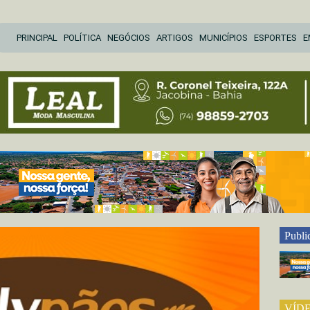
Pular
PRINCIPAL
POLÍTICA
NEGÓCIOS
ARTIGOS
MUNICÍPIOS
ESPORTES
E
para
o
conteúdo
Publi
VÍD