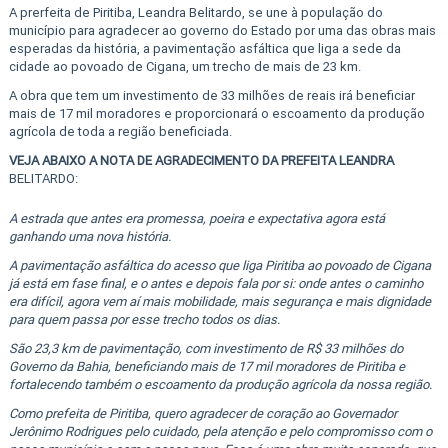
A prerfeita de Piritiba, Leandra Belitardo, se une à população do
município para agradecer ao governo do Estado por uma das obras mais
esperadas da história, a pavimentação asfáltica que liga a sede da
cidade ao povoado de Cigana, um trecho de mais de 23 km.
A obra que tem um investimento de 33 milhões de reais irá beneficiar
mais de 17 mil moradores e proporcionará o escoamento da produção
agrícola de toda a região beneficiada.
VEJA ABAIXO A NOTA DE AGRADECIMENTO DA PREFEITA LEANDRA
BELITARDO:
A estrada que antes era promessa, poeira e expectativa agora está
ganhando uma nova história.
A pavimentação asfáltica do acesso que liga Piritiba ao povoado de Cigana
já está em fase final, e o antes e depois fala por si: onde antes o caminho
era difícil, agora vem aí mais mobilidade, mais segurança e mais dignidade
para quem passa por esse trecho todos os dias.
São 23,3 km de pavimentação, com investimento de R$ 33 milhões do
Governo da Bahia, beneficiando mais de 17 mil moradores de Piritiba e
fortalecendo também o escoamento da produção agrícola da nossa região.
Como prefeita de Piritiba, quero agradecer de coração ao Governador
Jerônimo Rodrigues pelo cuidado, pela atenção e pelo compromisso com o