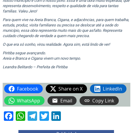
nosso município e com o nosso povo. Essa é uma obra muito esperada, que
representa desenvolvimento, respeito e qualidade de vida para tantas
famílias. Valeu Jero!
Para quem vive na Areia Branca, Cigana, e adjacências, para quem trabalha,
estuda, produz, visita familiares ou precisa se deslocar até a sede do
município, essa obra representa muito mais do que asfalto. Representa
cuidado chegando de verdade a quem mais precisa.
O que era só sonho, virou realidade. Agora sim, está lindo de ver!
Piritiba segue avançando.
Areia e Branca e Cigana vivem um novo tempo.
Leandra Belitardo – Prefeita de Piritiba
Facebook
Share on X
LinkedIn
WhatsApp
Email
Copy Link
Facebook
WhatsApp
Telegram
Twitter
LinkedIn