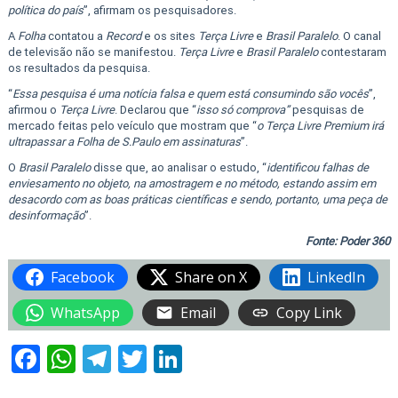
política do país
”, afirmam os pesquisadores.
A
Folha
contatou a
Record
e os sites
Terça Livre
e
Brasil Paralelo
. O canal
de televisão não se manifestou.
Terça Livre
e
Brasil Paralelo
contestaram
os resultados da pesquisa.
“
Essa pesquisa é uma notícia falsa e quem está consumindo são vocês
”,
afirmou o
Terça Livre
. Declarou que “
isso só comprova”
pesquisas de
mercado feitas pelo veículo que mostram que “
o Terça Livre Premium irá
ultrapassar a Folha de S.Paulo em assinaturas
”.
O
Brasil Paralelo
disse que, ao analisar o estudo, “
identificou falhas de
enviesamento no objeto, na amostragem e no método, estando assim em
desacordo com as boas práticas científicas e sendo, portanto, uma peça de
desinformação
”.
Fonte: Poder 360
Facebook
Share on X
LinkedIn
WhatsApp
Email
Copy Link
Facebook
WhatsApp
Telegram
Twitter
LinkedIn