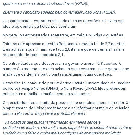
quem era o vice na chapa de Bruno Covas (PSDB);
quem era o candidato apoiado pelo governador João Doria (PSDB).
Os participantes responderam ainda quantas questões achavam que
eles e os demais participantes acertaram.
No geral, os entrevistados acertaram, em média, 2,6 das 4 questões.
Entre os que aprovam a gestão Bolsonaro, a média foi de 2,2 acertos.
Eles achavam que tinham acertado 2,8 itens e que os demais haviam
respondido de forma correta a 2,1.
Os entrevistados que desaprovam o governo tiveram 2,8 acertos. O
número é o mesmo que eles acharam que acertaram. Esse grupo disse
ainda que os demais participantes acertariam duas questões.
O trabalho foi conduzido por Frederico Batista (Universidade da Carolina
do Norte), Felipe Nunes (UFMG) e Nara Pavão (UFPE). Eles pretendem
publicar um trabalho científico com os resultados.
Os resultados dessa parte da pesquisa se combinam com o anterior. Os
simpatizantes de Bolsonaro tendem a se informar por meio de veículos
como a
Record
, o
Terça Livre
e o
Brasil Paralelo
.
“
Os cidadãos que buscam informação em meios sérios e
profissionais tendem a ter muito mais capacidade de discernimento entre o
verdadeiro e o falso e muito mais condições de apreender a realidade