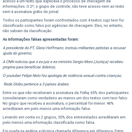
acesso a um texto que explicava o processo de checagem de
informações. O 2º, o grupo de controle, não teve acesso nem ao texto
nem à assinatura grátis do jornal.
Todos os participantes foram confrontados com 4 textos cujo teor foi
classificado como falso por agências de checagem. Eles, no entanto,
não sabiam da classificação.
As informações falsas apresentadas foram:
A presidente do PT, Gleisi Hoffmann, instruiu militantes petistas a recusar
ajuda do governo;
A CNN noticiou que o ex-juiz e ex-ministro Sergio Moro (Justiça) recebeu
propina para beneficiar doleiros;
O youtuber Felipe Neto fez apologia de violência sexual contra crianças;
Rede Globo pertence a 3 países árabes
.
Entre os que não receberam a assinatura da
Folha
, 65% dos participantes
consideraram como verdadeiro ao menos um dos textos com teor falso.
No grupo que recebeu a assinatura, o percentual foi menor: 46%
acreditaram em pelo menos uma informação falsa.
Levando em conta os 2 grupos, 55% dos entrevistados acreditaram em
pelo menos uma informação classificada como falsa.
Foi usada na análise a técnica chamada diferença em diferença. Entre