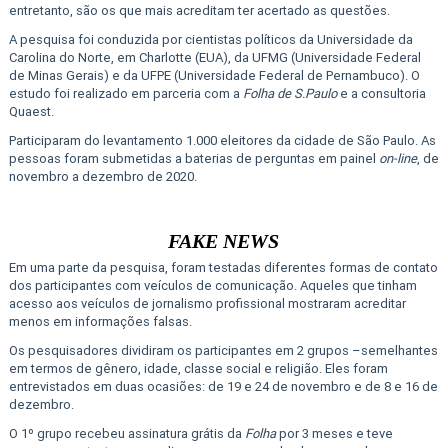
entretanto, são os que mais acreditam ter acertado as questões.
A pesquisa foi conduzida por cientistas políticos da Universidade da
Carolina do Norte, em Charlotte (EUA), da UFMG (Universidade Federal
de Minas Gerais) e da UFPE (Universidade Federal de Pernambuco). O
estudo foi realizado em parceria com a
Folha de S.Paulo
e a consultoria
Quaest
.
Participaram do levantamento 1.000 eleitores da cidade de São Paulo. As
pessoas foram submetidas a baterias de perguntas em painel
on-line
, de
novembro a dezembro de 2020.
FAKE NEWS
Em uma parte da pesquisa, foram testadas diferentes formas de contato
dos participantes com veículos de comunicação. Aqueles que tinham
acesso aos veículos de jornalismo profissional mostraram acreditar
menos em informações falsas.
Os pesquisadores dividiram os participantes em 2 grupos –semelhantes
em termos de gênero, idade, classe social e religião. Eles foram
entrevistados em duas ocasiões: de 19 e 24 de novembro e de 8 e 16 de
dezembro.
O 1º grupo recebeu assinatura grátis da
Folha
por 3 meses e teve