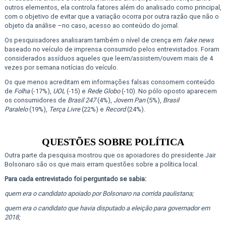
outros elementos, ela controla fatores além do analisado como principal,
com o objetivo de evitar que a variação ocorra por outra razão que não o
objeto da análise –no caso, acesso ao conteúdo do jornal.
Os pesquisadores analisaram também o nível de crença em
fake news
baseado no veículo de imprensa consumido pelos entrevistados. Foram
considerados assíduos aqueles que leem/assistem/ouvem mais de 4
vezes por semana notícias do veículo.
Os que menos acreditam em informações falsas consomem conteúdo
de
Folha
(-17%),
UOL
(-15) e
Rede Globo
(-10). No pólo oposto aparecem
os consumidores de
Brasil 247
(4%),
Jovem Pan
(5%),
Brasil
Paralelo
(19%),
Terça Livre
(22%) e
Record
(24%).
QUESTÕES SOBRE POLÍTICA
Outra parte da pesquisa mostrou que os apoiadores do presidente Jair
Bolsonaro são os que mais erram questões sobre a política local.
Para cada entrevistado foi perguntado se sabia:
quem era o candidato apoiado por Bolsonaro na corrida paulistana;
quem era o candidato que havia disputado a eleição para governador em
2018;